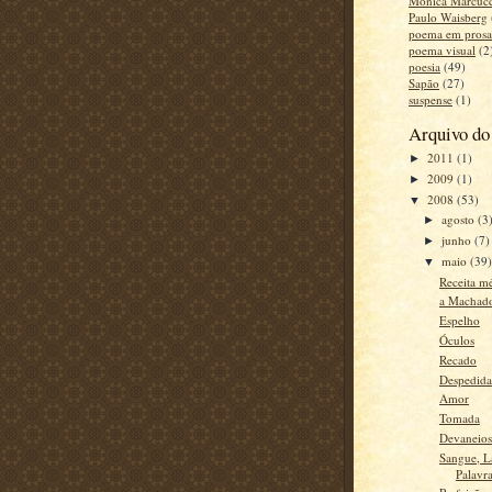
Monica Marcucc
Paulo Waisberg
poema em prosa
poema visual
(2
poesia
(49)
Sapão
(27)
suspense
(1)
Arquivo do
2011
(1)
►
2009
(1)
►
2008
(53)
▼
agosto
(3
►
junho
(7)
►
maio
(39
▼
Receita m
a Machado
Espelho
Óculos
Recado
Despedida
Amor
Tomada
Devaneios
Sangue, L
Palavr