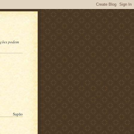
uições podem
Sapão