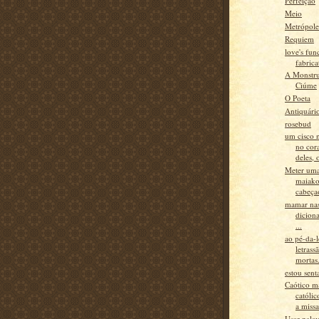
Perfeição
Meio
Metrópole
Requiem
love's func
fabric
A Monstr
Ciúme
O Poeta
Antiquári
rosebud
um cisco 
no cor
deles, o
Meter uma
maiako
cabeçao
mamar nas 
diciona
...
ao pé-da-l
letrassã
mortas.
estou sent
Caótico m
católic
a missa.
Usar pala