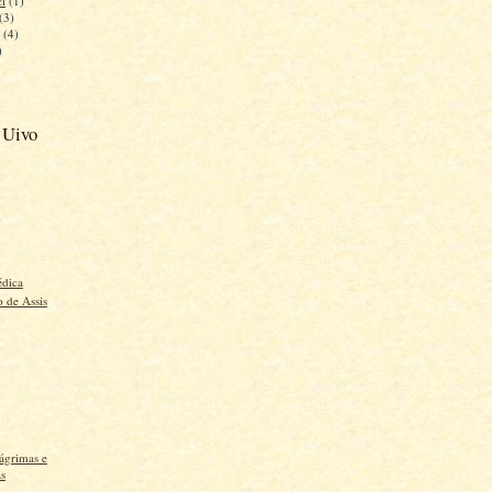
i
(1)
(3)
(4)
)
 Uivo
)
)
édica
 de Assis
ágrimas e
as