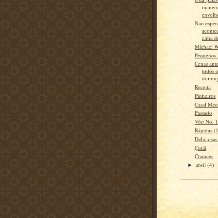
maneir
envelhe
Nao esper
acontec
cima de
Michael W
Pequenos 
Cenas ant
todos 
doming
Receita
Pinheiros
Casal Mec
Passado
Vôo No. 1
Rápidas (
Deliciosas
Çutiã
Chances
abril
(4)
►