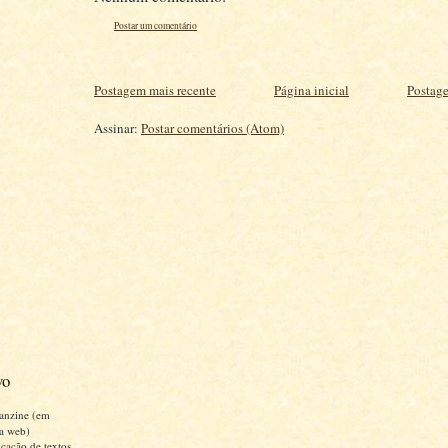
Postar um comentário
Postagem mais recente
Página inicial
Postage
Assinar:
Postar comentários (Atom)
vo
anzine (em
a web)
cação de textos