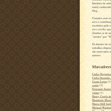
literários de au
nada) conhecid
blog...
Contatos com os
uivo e contribui
recebidos pelo e
uivo arroba sap
(lembre-se de su
"arroba" por "@
Os direitos de 
trabalhos dispo
são reservados a
autores.
Marcadore
Carlos Nogueira
Carlos Serapião 
Cassio Lopes
(1
conto
(3)
Fernando Soare
girino
(1)
Henry Corrêa d
Humberto Mass
Marco Dell' Isol
Michael Waisbe