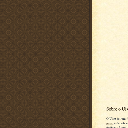
Sobre o Ui
O
Uivo
foi um f
papel
e depois n
dedicado à publi