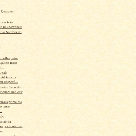
 Qualquer
tion is to
ate unknownness
uosa Sombra do
o
no olho,outro
açãono meio
 ...
 bala
viskiana na
u despetal...
tetas fartas do
riopara nao cair
etraas primeiras
o letras
..
ado
as ainda
oo poeta não vai
...
vras novasde