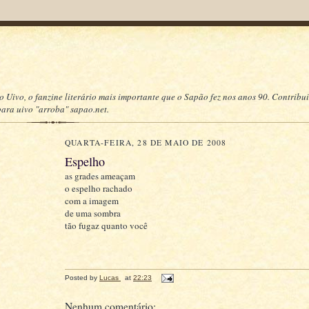
o Uivo, o fanzine literário mais importante que o Sapão fez nos anos 90. Contrib
para uivo "arroba" sapao.net.
QUARTA-FEIRA, 28 DE MAIO DE 2008
Espelho
as grades ameaçam
o espelho rachado
com a imagem
de uma sombra
tão fugaz quanto você
Posted by
Lucas
at
22:23
Nenhum comentário: