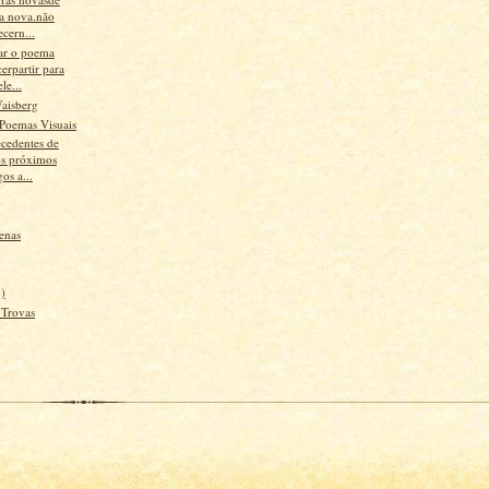
a nova.não
cern...
ar o poema
erpartir para
le...
aisberg
Poemas Visuais
ecedentes de
os próximos
os a...
enas
1)
 Trovas